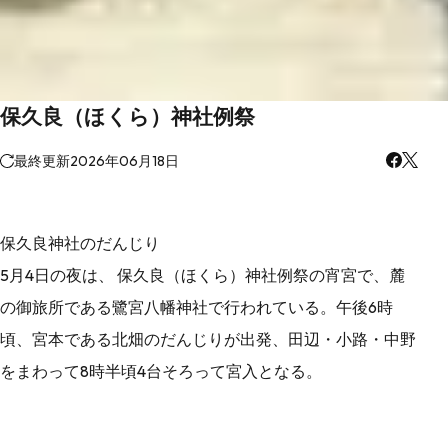
保久良（ほくら）神社例祭
最終更新
2026年06月18日
保久良神社のだんじり
5月4日の夜は、 保久良（ほくら）神社例祭の宵宮で、麓
の御旅所である鷺宮八幡神社で行われている。午後6時
頃、宮本である北畑のだんじりが出発、田辺・小路・中野
をまわって8時半頃4台そろって宮入となる。