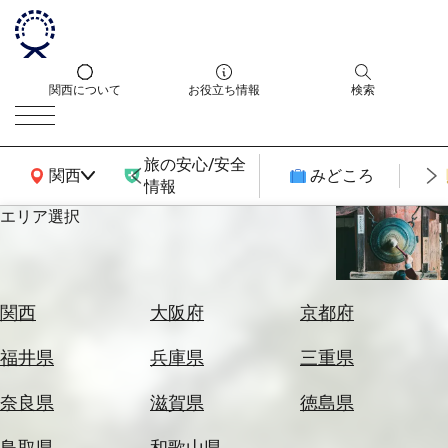
関西について
お役立ち情報
検索
旅の安心/安全
関西広域MAP
関西
みどころ
情報
エリア選択
エ
リ
ア
を
航
関西
大阪府
京都府
選
空
ぶ
券
福井県
兵庫県
三重県
を
ホ
探
奈良県
滋賀県
徳島県
テ
す
ル
鳥取県
和歌山県