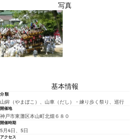
写真
基本情報
分 類
山鉾（やまぼこ）、山車（だし）・練り歩く祭り、巡行
開催地
神戸市東灘区本山町北畑６８０
開催時期
5月4日、5日
アクセス