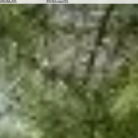
を
為
探
替
す
を
調
べ
天
る
気
を
見
る