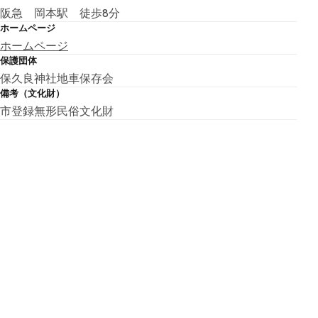
阪急 岡本駅 徒歩8分
ホームページ
ホームページ
保護団体
保久良神社地車保存会
備考（文化財）
市登録無形民俗文化財
こちらの基本情報は掲載時点のものであり、変更される可能性が
ございます。
最新の情報は公式サイトにてご確認ください。
アクセスマップ