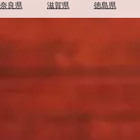
空
ぶ
奈良県
滋賀県
徳島県
券
を
ホ
探
テ
す
ル
を
為
探
替
す
を
調
べ
天
る
気
を
見
る