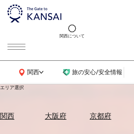
関西について
関西広域MAP
関西
旅の安心/安全情報
エリア選択
エ
リ
関西
大阪府
京都府
ア
を
航
選