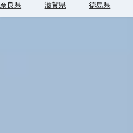
空
ぶ
奈良県
滋賀県
徳島県
券
を
ホ
探
テ
す
ル
を
為
探
替
す
を
調
べ
天
る
気
を
見
る