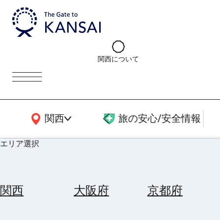
関西について
関西広域MAP
関西
旅の安心/安全情報
エリア選択
エ
リ
関西
大阪府
京都府
ア
を
航
選