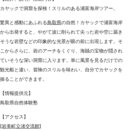
カヤックで洞窟を探検！スリルのある浦富海岸ツアー。
驚異と感動にあふれる
鳥取県
の自然！カヤックで浦富海岸
から出発すると、やがて波に削られて尖った岩や空に届き
そうな岩壁などの印象的な光景が眼の前に出現します。そ
こからさらに、岩のアーチをくぐり、海賊の宝物が隠され
ていそうな深い洞窟に入ります。単に風景を見るだけでの
観光船と違い、冒険のスリルを味わい、自分でカヤックを
操ることができます。
【情報提供元】
鳥取県自然体験塾
【アクセス】
[岩美町立渚交流館
]