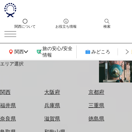
関西について
お役立ち情報
検索
旅の安心/安全
関西広域MAP
関西
みどころ
情報
エリア選択
エ
リ
ア
を
航
関西
大阪府
京都府
選
空
ぶ
券
福井県
兵庫県
三重県
を
ホ
探
奈良県
滋賀県
徳島県
テ
す
ル
鳥取県
和歌山県