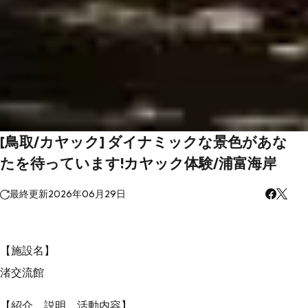
[鳥取/カヤック] ダイナミックな景色があな
たを待っています!カヤック体験/浦富海岸
最終更新
2026年06月29日
【施設名】
渚交流館
【紹介、説明、活動内容】