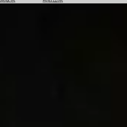
を
為
探
替
す
を
調
べ
天
る
気
を
見
る