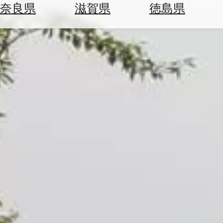
空
ぶ
奈良県
滋賀県
徳島県
券
を
ホ
探
テ
す
ル
を
為
探
替
す
を
調
べ
天
る
気
を
見
る