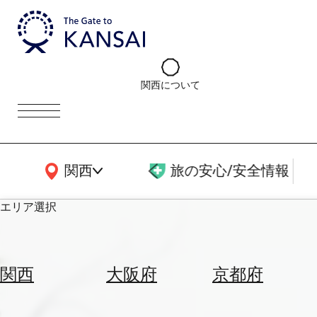
関西について
関西広域MAP
関西
旅の安心/安全情報
エリア選択
エ
リ
関西
大阪府
京都府
ア
を
航
選