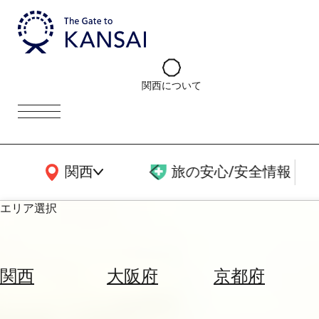
関西について
関西広域MAP
関西
旅の安心/安全情報
エリア選択
エ
リ
関西
大阪府
京都府
ア
を
航
選