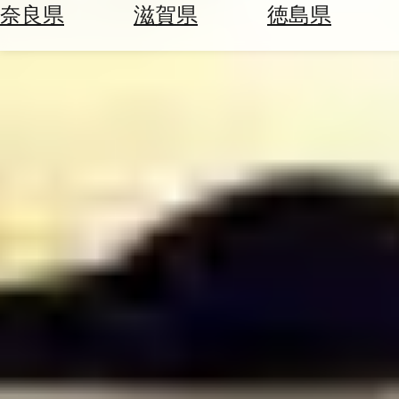
空
ぶ
奈良県
滋賀県
徳島県
券
を
ホ
探
テ
す
ル
を
為
探
替
す
を
調
べ
天
る
気
を
見
る