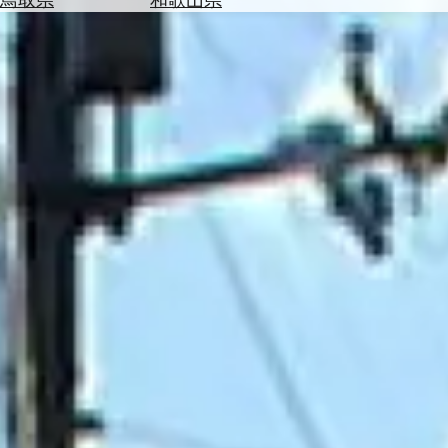
を
為
探
替
す
を
調
べ
天
る
気
を
見
る