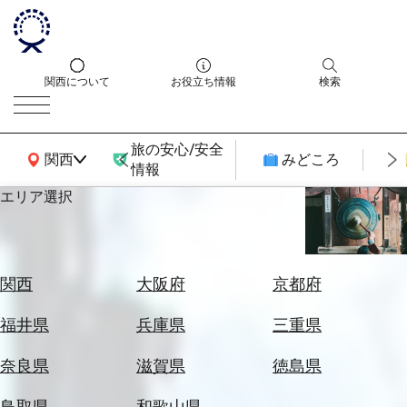
関西について
お役立ち情報
検索
旅の安心/安全
関西広域MAP
関西
みどころ
情報
エリア選択
エ
リ
ア
を
航
関西
大阪府
京都府
選
空
ぶ
券
福井県
兵庫県
三重県
を
ホ
探
奈良県
滋賀県
徳島県
テ
す
ル
鳥取県
和歌山県