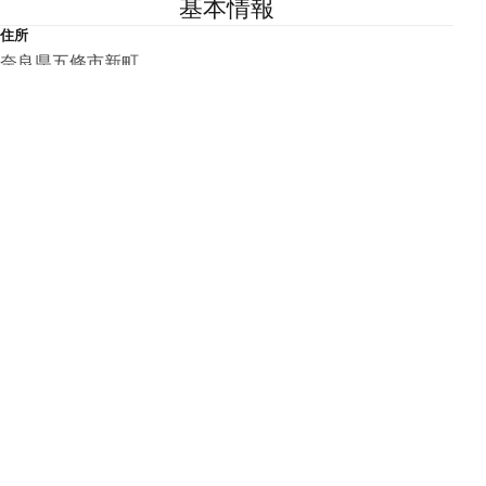
基本情報
住所
奈良県五條市新町
TEL
0747-22-4001
営業時間
散策自由
休日・休館日
散策自由
Website
http://yamatoji.nara-kankou.or.jp/03history/02old_house/
04south_area/shimmachidori-gojoshi/
こちらの基本情報は掲載時点のものであり、変更される可能性が
ございます。
最新の情報は公式サイトにてご確認ください。
アクセスマップ