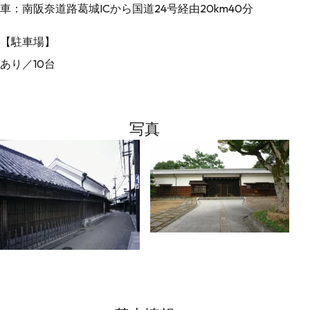
車：南阪奈道路葛城ICから国道24号経由20km40分
【駐車場】
あり／10台
写真