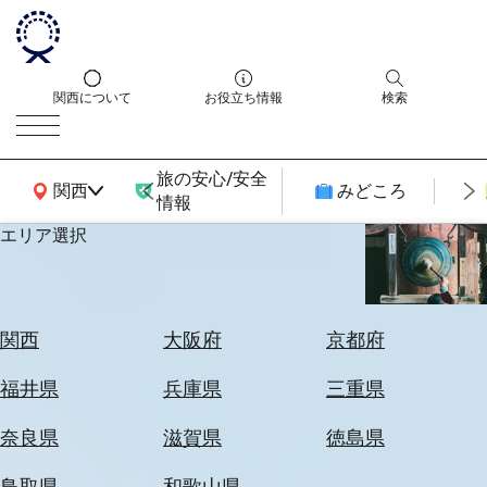
関西について
お役立ち情報
検索
旅の安心/安全
関西広域MAP
関西
みどころ
情報
エリア選択
エ
リ
ア
を
航
関西
大阪府
京都府
選
空
ぶ
券
福井県
兵庫県
三重県
を
ホ
探
奈良県
滋賀県
徳島県
テ
す
ル
鳥取県
和歌山県