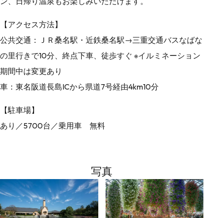
ン、日帰り温泉もお楽しみいただけます。
【アクセス方法】
公共交通：ＪＲ桑名駅・近鉄桑名駅→三重交通バスなばな
の里行きで10分、終点下車、徒歩すぐ ※イルミネーション
期間中は変更あり
車：東名阪道長島ICから県道7号経由4km10分
【駐車場】
あり／5700台／乗用車 無料
写真