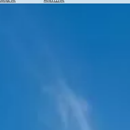
を
為
探
替
す
を
調
べ
天
る
気
を
見
る