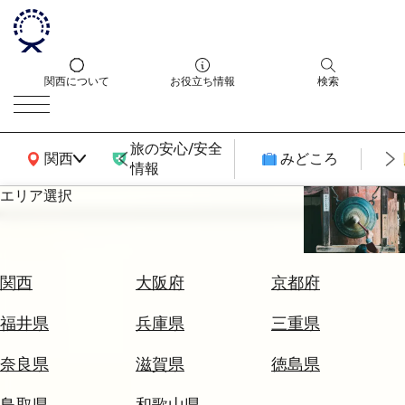
関西について
お役立ち情報
検索
旅の安心/安全
関西広域MAP
関西
みどころ
情報
エリア選択
エ
リ
ア
を
航
関西
大阪府
京都府
選
空
ぶ
券
福井県
兵庫県
三重県
を
ホ
探
奈良県
滋賀県
徳島県
テ
す
ル
鳥取県
和歌山県