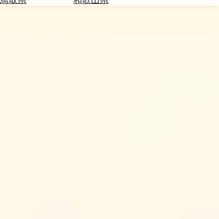
を
為
探
替
す
を
調
べ
天
る
気
を
見
る