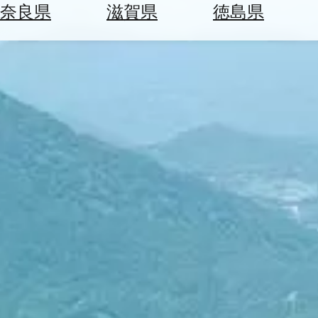
空
ぶ
奈良県
滋賀県
徳島県
券
を
ホ
探
テ
す
ル
を
為
探
替
す
を
調
べ
天
る
気
を
見
る