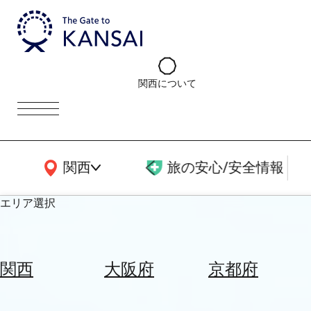
関西について
関西広域MAP
関西
旅の安心/安全情報
エリア選択
エ
リ
関西
大阪府
京都府
ア
を
航
選