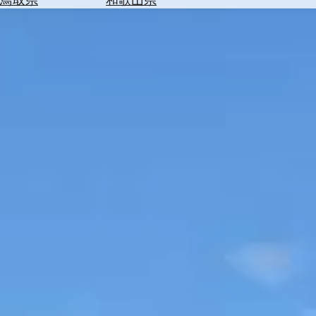
を
為
探
替
す
を
調
べ
天
る
気
を
見
る