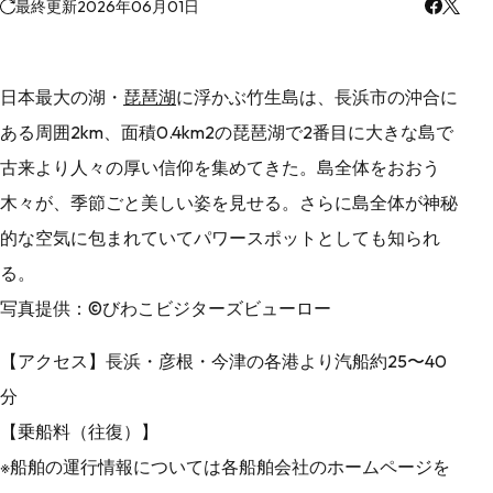
最終更新
2026年06月01日
日本最大の湖・
琵琶湖
に浮かぶ竹生島は、長浜市の沖合に
ある周囲2km、面積0.4km2の琵琶湖で2番目に大きな島で
古来より人々の厚い信仰を集めてきた。島全体をおおう
木々が、季節ごと美しい姿を見せる。さらに島全体が神秘
的な空気に包まれていてパワースポットとしても知られ
る。
写真提供：©びわこビジターズビューロー
【アクセス】長浜・彦根・今津の各港より汽船約25〜40
分
【乗船料（往復）】
※船舶の運行情報については各船舶会社のホームページを