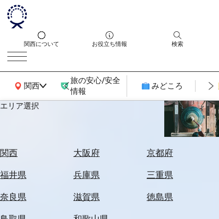
関西について
お役立ち情報
検索
旅の安心/安全
関西広域MAP
関西
みどころ
情報
エリア選択
エ
リ
ア
を
航
関西
大阪府
京都府
選
空
ぶ
券
福井県
兵庫県
三重県
を
ホ
探
奈良県
滋賀県
徳島県
テ
す
ル
鳥取県
和歌山県