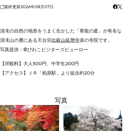
最終更新
2026年08月07日
清滝の自然の地形をうまく生かした「青龍の庭」が有名な
清滝山の麓にある天台宗
比叡山延暦寺
派の寺院です。
写真提供：©びわこビジターズビューロー
【拝観料】大人500円、中学生200円
【アクセス】ＪＲ「柏原駅」より徒歩約20分
写真