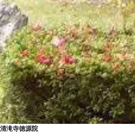
清滝寺徳源院