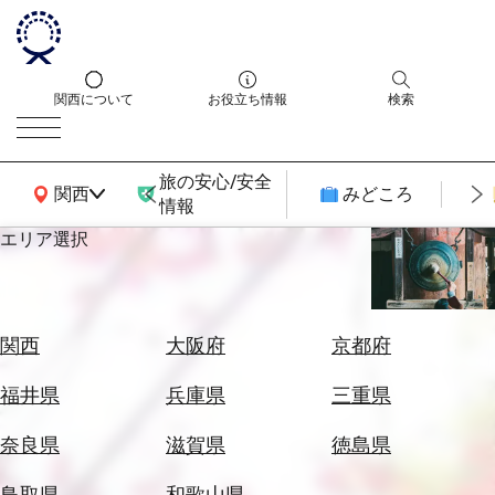
関西について
お役立ち情報
検索
旅の安心/安全
関西広域MAP
関西
みどころ
情報
エリア選択
エ
リ
ア
を
航
関西
大阪府
京都府
選
空
ぶ
券
福井県
兵庫県
三重県
を
ホ
探
奈良県
滋賀県
徳島県
テ
す
ル
鳥取県
和歌山県