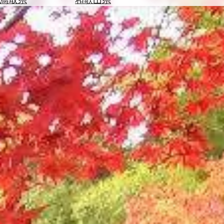
を
為
探
替
す
を
調
べ
天
る
気
を
見
る