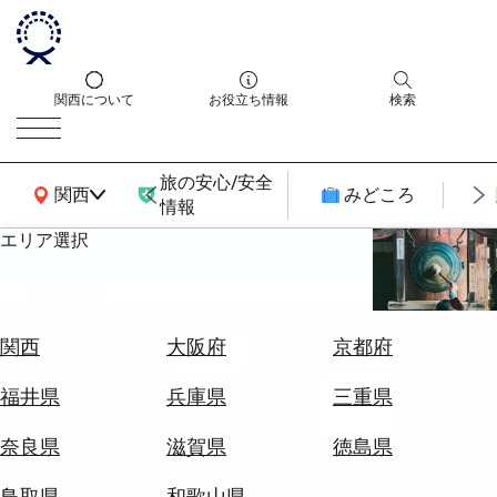
関西について
お役立ち情報
検索
旅の安心/安全
関西広域MAP
関西
みどころ
情報
エリア選択
エ
リ
ア
を
航
関西
大阪府
京都府
選
空
ぶ
券
福井県
兵庫県
三重県
を
ホ
探
奈良県
滋賀県
徳島県
テ
す
ル
鳥取県
和歌山県