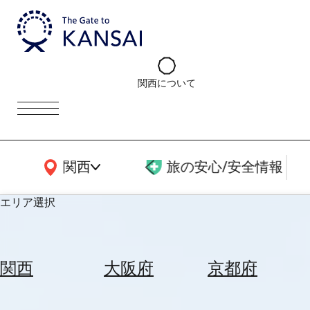
関西について
関西広域MAP
関西
旅の安心/安全情報
エリア選択
エ
リ
関西
大阪府
京都府
ア
を
航
選