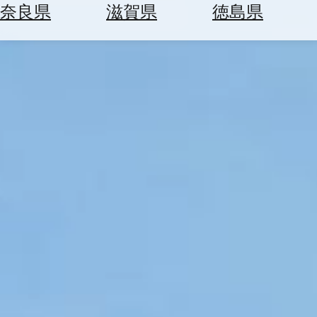
空
ぶ
奈良県
滋賀県
徳島県
券
を
ホ
探
テ
す
ル
を
為
探
替
す
を
調
べ
天
る
気
を
見
る