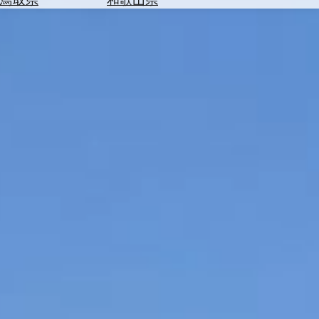
を
為
探
替
す
を
調
べ
天
る
気
を
見
る