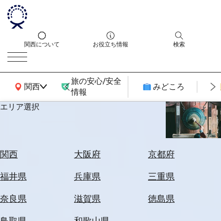
関西について
お役立ち情報
検索
旅の安心/安全
関西広域MAP
関西
みどころ
情報
エリア選択
エ
リ
ア
を
航
関西
大阪府
京都府
選
空
ぶ
券
福井県
兵庫県
三重県
を
ホ
探
奈良県
滋賀県
徳島県
テ
す
ル
鳥取県
和歌山県