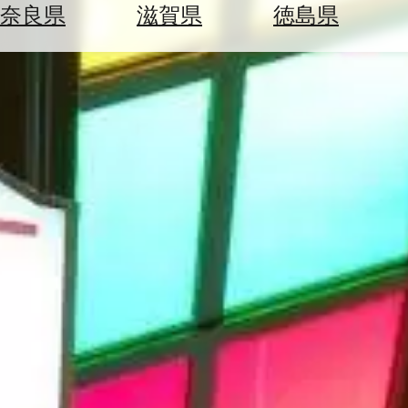
空
ぶ
奈良県
滋賀県
徳島県
券
を
ホ
探
テ
す
ル
を
為
探
替
す
を
調
べ
天
る
気
を
見
る