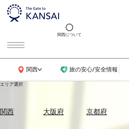
関西について
関西広域MAP
関西
旅の安心/安全情報
エリア選択
エ
リ
関西
大阪府
京都府
ア
を
航
選