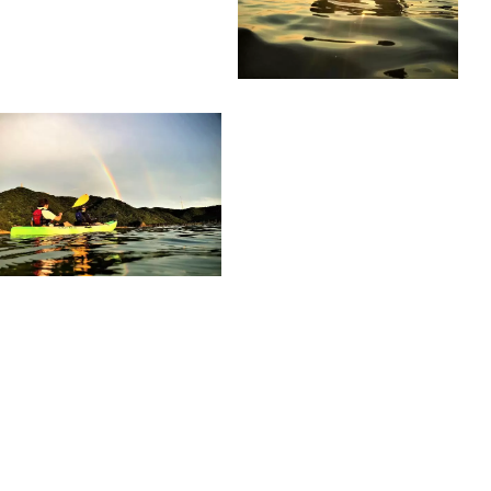
基本情報
郵便番号
656-0543
住所
兵庫県南あわじ市阿万塩屋町2660淡路じゃのひれアウト