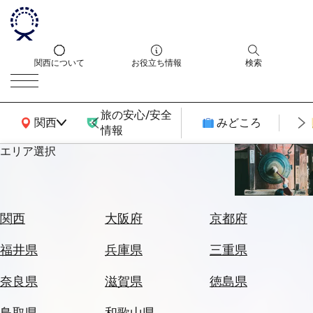
関西について
お役立ち情報
検索
旅の安心/安全
関西広域MAP
関西
みどころ
情報
エリア選択
エ
リ
ア
を
航
関西
大阪府
京都府
選
空
ぶ
券
福井県
兵庫県
三重県
を
ホ
探
奈良県
滋賀県
徳島県
テ
す
ル
鳥取県
和歌山県