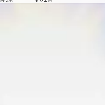
を
為
探
替
す
を
調
べ
天
る
気
を
見
る