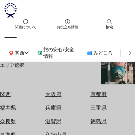
関西について
お役立ち情報
検索
旅の安心/安全
関西広域MAP
関西
みどころ
情報
エリア選択
エ
リ
ア
を
航
関西
大阪府
京都府
選
空
ぶ
券
福井県
兵庫県
三重県
を
ホ
探
奈良県
滋賀県
徳島県
テ
す
ル
鳥取県
和歌山県