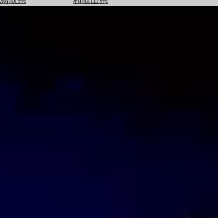
を
為
探
替
す
を
調
べ
天
る
気
を
見
る