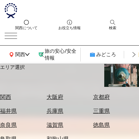
関西について
お役立ち情報
検索
旅の安心/安全
関西広域MAP
関西
みどころ
情報
エリア選択
エ
リ
ア
を
航
関西
大阪府
京都府
選
空
ぶ
券
福井県
兵庫県
三重県
を
ホ
探
奈良県
滋賀県
徳島県
テ
す
ル
鳥取県
和歌山県