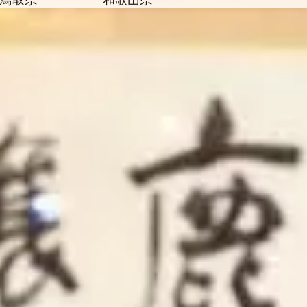
を
為
探
替
す
を
調
べ
天
る
気
を
見
る