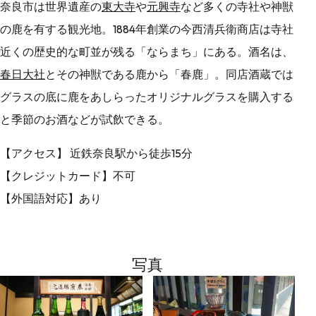
奈良市は世界遺産の
東大寺
や
元興寺
など多くの寺社や神獣
の鹿を有する観光地。1884年創業の今西清兵衛商店は寺社
近くの歴史的な町並が残る「ならまち」にある。酒名は、
春日大社
とその神獣である鹿から「春鹿」。同店酒蔵では
グラスの底に鹿をあしらったオリジナルグラスを購入する
と季節のお酒などが試飲できる。
【アクセス】 近鉄奈良駅から徒歩15分
【クレジットカード】不可
【外国語対応】あり
写真