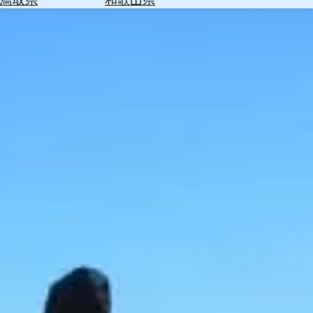
を
為
探
替
す
を
調
べ
天
る
気
を
見
る