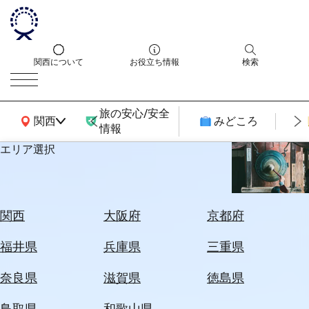
関西について
お役立ち情報
検索
旅の安心/安全
関西広域MAP
関西
みどころ
情報
エリア選択
エ
リ
ア
を
航
関西
大阪府
京都府
選
空
ぶ
券
福井県
兵庫県
三重県
を
ホ
探
奈良県
滋賀県
徳島県
テ
す
ル
鳥取県
和歌山県