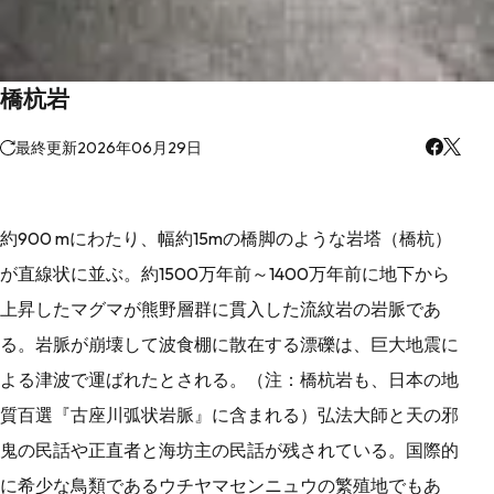
橋杭岩
最終更新
2026年06月29日
約900 mにわたり、幅約15mの橋脚のような岩塔（橋杭）
が直線状に並ぶ。約1500万年前～1400万年前に地下から
上昇したマグマが熊野層群に貫入した流紋岩の岩脈であ
る。岩脈が崩壊して波食棚に散在する漂礫は、巨大地震に
よる津波で運ばれたとされる。（注：橋杭岩も、日本の地
質百選『古座川弧状岩脈』に含まれる）弘法大師と天の邪
鬼の民話や正直者と海坊主の民話が残されている。国際的
に希少な鳥類であるウチヤマセンニュウの繁殖地でもあ