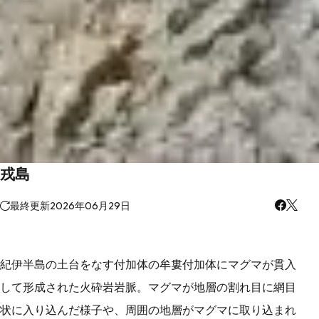
戎島
最終更新
2026年06月29日
紀伊半島の土台をなす付加体の牟婁付加体にマグマが貫入
して形成された火砕岩岩脈。マグマが地層の割れ目に網目
状に入り込んだ様子や、周囲の地層がマグマに取り込まれ