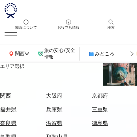
関西について
お役立ち情報
検索
旅の安心/安全
関西広域MAP
関西
みどころ
情報
エリア選択
エ
リ
ア
を
航
関西
大阪府
京都府
選
空
ぶ
券
福井県
兵庫県
三重県
を
ホ
探
奈良県
滋賀県
徳島県
テ
す
ル
鳥取県
和歌山県