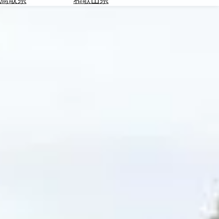
を
為
探
替
す
を
調
べ
天
る
気
を
見
る