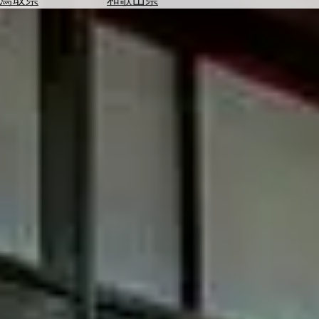
を
為
探
替
す
を
調
べ
天
る
気
を
見
る