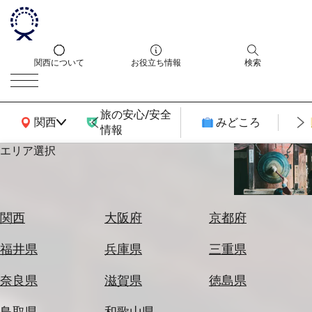
関西について
お役立ち情報
検索
旅の安心/安全
関西広域MAP
関西
みどころ
情報
エリア選択
エ
リ
ア
を
航
関西
大阪府
京都府
選
空
ぶ
券
福井県
兵庫県
三重県
を
ホ
探
奈良県
滋賀県
徳島県
テ
す
ル
鳥取県
和歌山県