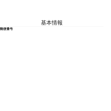
基本情報
郵便番号
671-1332
住所
兵庫県たつの市御津町室津457
TEL
079-324-0595
営業時間
9時30分から17時まで（入館は16時30分まで）
休日・休館日
月曜日（祝日を除く）、祝日の翌日（土曜日、日曜日、祝
日を除く）、毎月末日、年末年始
WEB
https://www.city.tatsuno.lg.jp/soshiki/1041/gyomu/1/1478.ht
ml