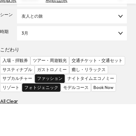
を
為
探
替
シーン
す
友人との旅
を
調
時期
3月
べ
天
る
気
を
こだわり
見
入場・拝観券
ツアー・周遊観光
交通チケット・交通セット
る
サスティナブル
ガストロノミー
癒し・リラックス
サブカルチャー
ファッション
ナイトタイムエコノミー
リゾート
フォトジェニック
モデルコース
Book Now
All Clear