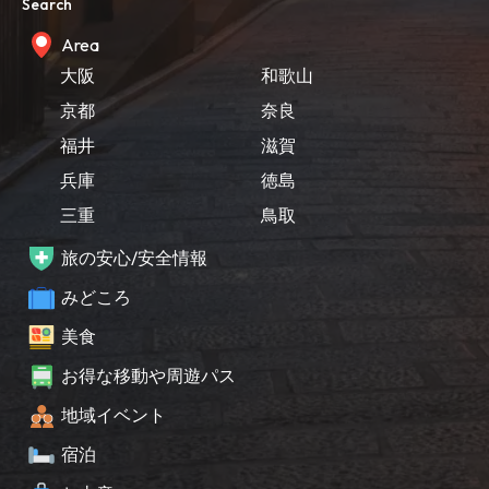
Search
Area
大阪
和歌山
京都
奈良
福井
滋賀
兵庫
徳島
三重
鳥取
旅の安心/安全情報
みどころ
美食
お得な移動や周遊パス
地域イベント
宿泊