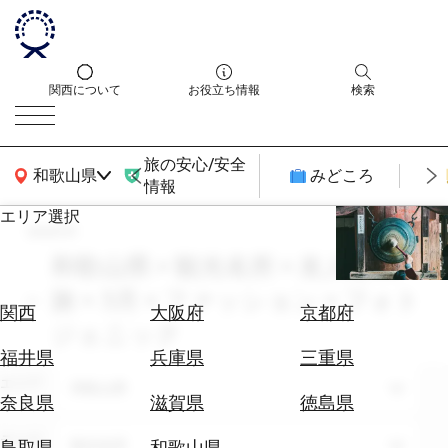
関西について
お役立ち情報
検索
旅の安心/安全
関西広域MAP
和歌山県
みどころ
情報
エリア選択
search
エ
リ
和歌山県 × 観光名所 × 友人との
ア
旅 × 3月 × ファッション × フォト
を
航
関西
大阪府
京都府
選
ジェニック
空
ぶ
券
福井県
兵庫県
三重県
を
エリア
和歌山県
ホ
探
奈良県
滋賀県
徳島県
テ
す
ル
テーマ
観光名所
鳥取県
和歌山県