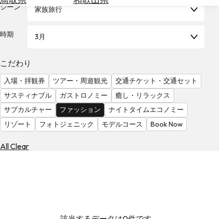
を
シーン
家族旅行
為
探
替
す
を
時期
3月
調
べ
天
こだわり
る
気
を
入場・拝観券
ツアー・周遊観光
交通チケット・交通セット
見
サスティナブル
ガストロノミー
癒し・リラックス
る
サブカルチャー
ファッション
ナイトタイムエコノミー
リゾート
フォトジェニック
モデルコース
Book Now
All Clear
該当するデータは0件です。