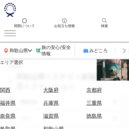
関西について
お役立ち情報
検索
旅の安心/安全
関西広域MAP
和歌山県
みどころ
情報
エリア選択
search
エ
リ
和歌山県 × ステイ × 家族旅行 × 3
ア
月 × ファッション
を
航
関西
大阪府
京都府
選
空
ぶ
エリア
券
和歌山県
福井県
兵庫県
三重県
を
ホ
探
奈良県
滋賀県
徳島県
テーマ
ステイ
テ
す
ル
鳥取県
和歌山県