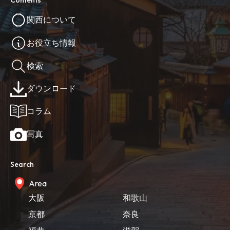
Contents
関西について
お役立ち情報
検索
ダウンロード
コラム
写真
Search
Area
大阪
和歌山
京都
奈良