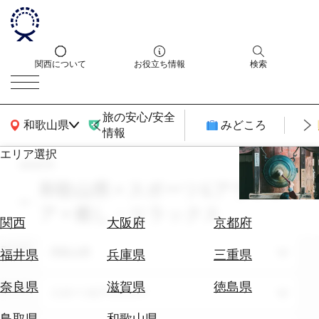
関西について
お役立ち情報
検索
旅の安心/安全
関西広域MAP
和歌山県
みどころ
情報
エリア選択
search
エ
リ
和歌山県 × スポーツ&アウトド
ア
ア × 癒し・リラックス
を
航
関西
大阪府
京都府
選
空
ぶ
エリア
券
和歌山県
福井県
兵庫県
三重県
を
ホ
探
奈良県
滋賀県
徳島県
テーマ
スポーツ&アウトドア
テ
す
ル
鳥取県
和歌山県