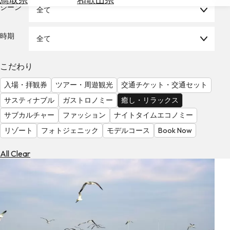
を
シーン
全て
為
探
替
す
を
時期
全て
調
べ
天
こだわり
る
気
を
入場・拝観券
ツアー・周遊観光
交通チケット・交通セット
見
サスティナブル
ガストロノミー
癒し・リラックス
る
サブカルチャー
ファッション
ナイトタイムエコノミー
リゾート
フォトジェニック
モデルコース
Book Now
All Clear