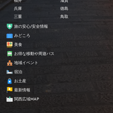
福井
滋賀
兵庫
徳島
三重
鳥取
旅の安心/安全情報
みどころ
美食
お得な移動や周遊パス
地域イベント
宿泊
お土産
最新情報
関西広域MAP