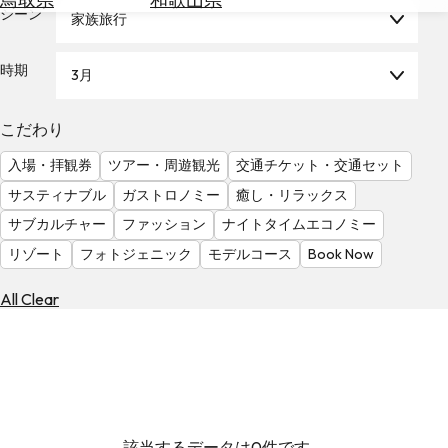
を
シーン
家族旅行
為
探
替
す
を
時期
3月
調
べ
天
こだわり
る
気
を
入場・拝観券
ツアー・周遊観光
交通チケット・交通セット
見
サスティナブル
ガストロノミー
癒し・リラックス
る
サブカルチャー
ファッション
ナイトタイムエコノミー
リゾート
フォトジェニック
モデルコース
Book Now
All Clear
該当するデータは0件です。