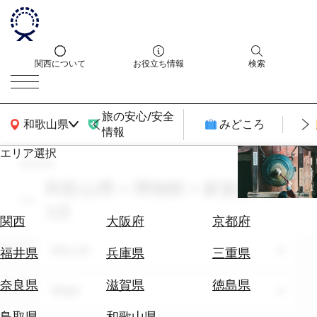
関西について
お役立ち情報
検索
旅の安心/安全
関西広域MAP
和歌山県
みどころ
情報
エリア選択
search
エ
リ
和歌山県 × 博物館 × 家族旅行 ×
ア
3月
を
航
関西
大阪府
京都府
選
空
ぶ
エリア
券
和歌山県
福井県
兵庫県
三重県
を
ホ
探
奈良県
滋賀県
徳島県
テーマ
博物館
テ
す
ル
鳥取県
和歌山県