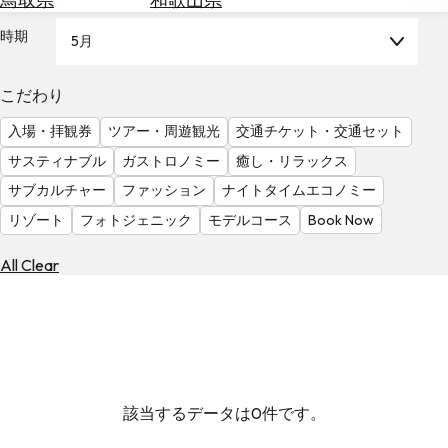
を
為
探
時期
5月
替
す
を
調
こだわり
べ
天
入場・拝観券
ツアー・周遊観光
交通チケット・交通セット
る
気
を
サスティナブル
ガストロノミー
癒し・リラックス
見
サブカルチャー
ファッション
ナイトタイムエコノミー
る
リゾート
フォトジェニック
モデルコース
Book Now
All Clear
該当するデータは0件です。