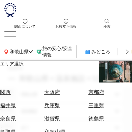
関西について
お役立ち情報
検索
旅の安心/安全
関西広域MAP
和歌山県
みどころ
情報
エリア選択
search
エ
リ
和歌山県 × 温泉施設 × 5月
ア
を
航
関西
大阪府
京都府
エリア
選
和歌山県
空
ぶ
券
福井県
兵庫県
三重県
テーマ
を
温泉施設
ホ
探
奈良県
滋賀県
徳島県
テ
す
シーン
全て
ル
鳥取県
和歌山県