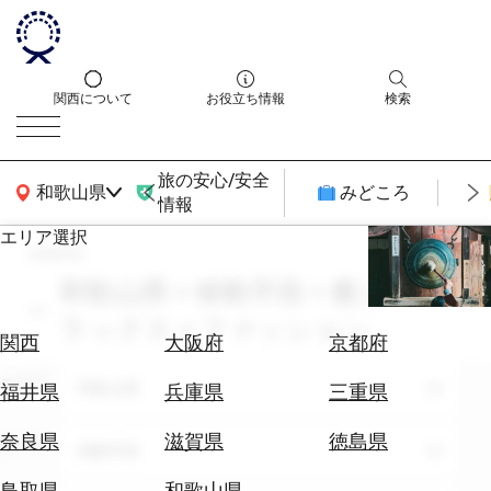
関西について
お役立ち情報
検索
旅の安心/安全
関西広域MAP
和歌山県
みどころ
情報
エリア選択
search
エ
リ
和歌山県 × 移動手段 × 癒し・リ
ア
ラックス × ファッション
を
航
関西
大阪府
京都府
選
空
ぶ
エリア
券
和歌山県
福井県
兵庫県
三重県
を
ホ
探
奈良県
滋賀県
徳島県
テーマ
移動手段
テ
す
ル
鳥取県
和歌山県