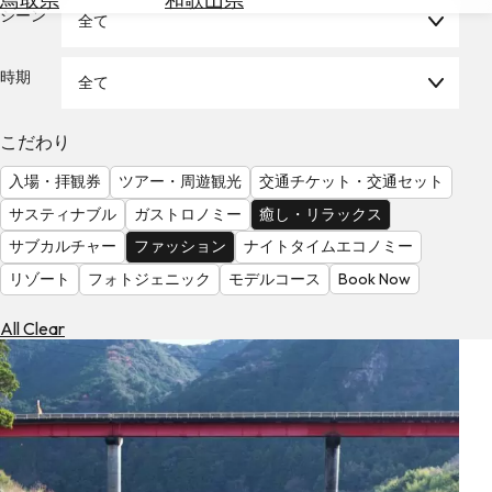
を
シーン
全て
為
探
替
す
を
時期
全て
調
べ
天
こだわり
る
気
を
入場・拝観券
ツアー・周遊観光
交通チケット・交通セット
見
サスティナブル
ガストロノミー
癒し・リラックス
る
サブカルチャー
ファッション
ナイトタイムエコノミー
リゾート
フォトジェニック
モデルコース
Book Now
All Clear