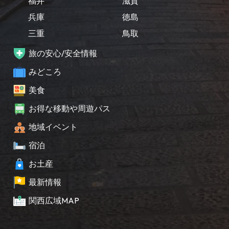
福井
滋賀
兵庫
徳島
三重
鳥取
旅の安心/安全情報
みどころ
美食
お得な移動や周遊パス
地域イベント
宿泊
お土産
最新情報
関西広域MAP