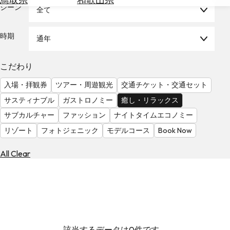
を
シーン
全て
為
探
替
す
を
時期
通年
調
べ
天
こだわり
る
気
を
入場・拝観券
ツアー・周遊観光
交通チケット・交通セット
見
サスティナブル
ガストロノミー
癒し・リラックス
る
サブカルチャー
ファッション
ナイトタイムエコノミー
リゾート
フォトジェニック
モデルコース
Book Now
All Clear
該当するデータは0件です。