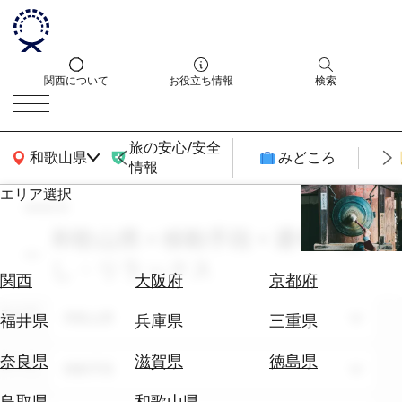
関西について
お役立ち情報
検索
旅の安心/安全
関西広域MAP
和歌山県
みどころ
情報
エリア選択
search
エ
リ
和歌山県 × 移動手段 × 通年 × 癒
ア
し・リラックス
を
航
関西
大阪府
京都府
選
空
ぶ
エリア
券
和歌山県
福井県
兵庫県
三重県
を
ホ
探
奈良県
滋賀県
徳島県
テーマ
移動手段
テ
す
ル
鳥取県
和歌山県