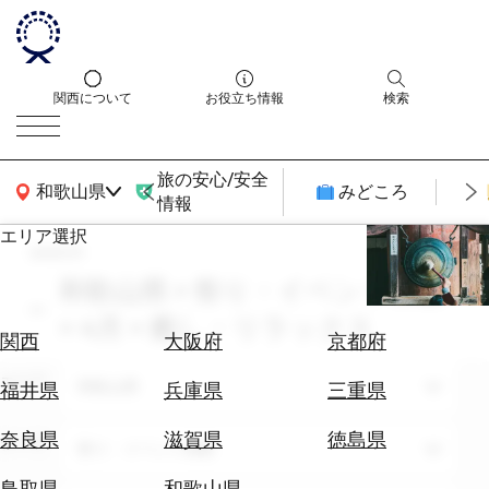
関西について
お役立ち情報
検索
旅の安心/安全
関西広域MAP
和歌山県
みどころ
情報
エリア選択
search
エ
リ
和歌山県 × 祭り・イベント体験
ア
× 4月 × 癒し・リラックス
を
航
関西
大阪府
京都府
選
空
ぶ
エリア
券
和歌山県
福井県
兵庫県
三重県
を
ホ
探
奈良県
滋賀県
徳島県
テーマ
祭り・イベント体験
テ
す
ル
鳥取県
和歌山県