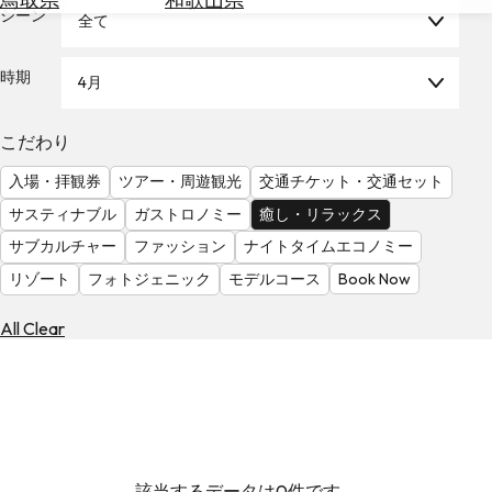
を
シーン
全て
為
探
替
す
を
時期
4月
調
べ
天
こだわり
る
気
を
入場・拝観券
ツアー・周遊観光
交通チケット・交通セット
見
サスティナブル
ガストロノミー
癒し・リラックス
る
サブカルチャー
ファッション
ナイトタイムエコノミー
リゾート
フォトジェニック
モデルコース
Book Now
All Clear
該当するデータは0件です。