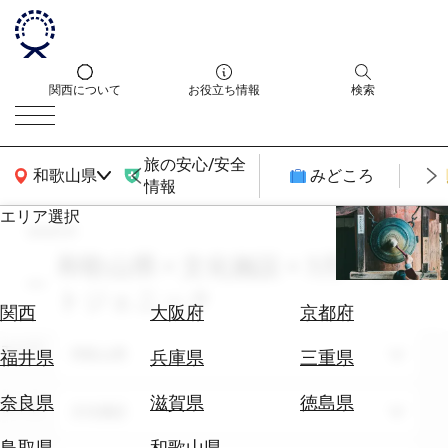
関西について
お役立ち情報
検索
旅の安心/安全
関西広域MAP
和歌山県
みどころ
情報
エリア選択
search
エ
リ
和歌山県 × 文化施設 × 3月 × フォ
ア
トジェニック
を
航
関西
大阪府
京都府
選
空
ぶ
エリア
券
和歌山県
福井県
兵庫県
三重県
を
ホ
探
奈良県
滋賀県
徳島県
テーマ
文化施設
テ
す
ル
鳥取県
和歌山県