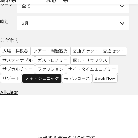
を
シーン
全て
為
探
替
す
を
時期
3月
調
べ
天
こだわり
る
気
を
入場・拝観券
ツアー・周遊観光
交通チケット・交通セット
見
サスティナブル
ガストロノミー
癒し・リラックス
る
サブカルチャー
ファッション
ナイトタイムエコノミー
リゾート
フォトジェニック
モデルコース
Book Now
All Clear
該当するデータは0件です。