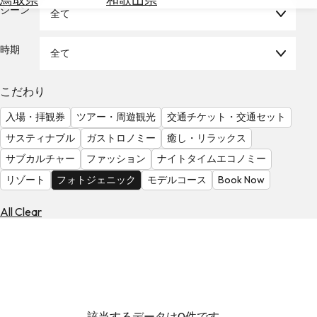
を
シーン
全て
為
探
替
す
を
時期
全て
調
べ
天
こだわり
る
気
を
入場・拝観券
ツアー・周遊観光
交通チケット・交通セット
見
サスティナブル
ガストロノミー
癒し・リラックス
る
サブカルチャー
ファッション
ナイトタイムエコノミー
リゾート
フォトジェニック
モデルコース
Book Now
All Clear
該当するデータは0件です。