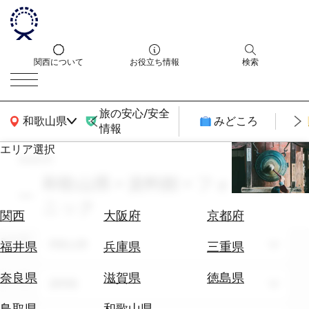
関西について
お役立ち情報
検索
旅の安心/安全
関西広域MAP
和歌山県
みどころ
情報
エリア選択
search
エ
リ
和歌山県 × 資料館 × フォトジェ
ア
ニック
を
航
関西
大阪府
京都府
選
空
ぶ
エリア
券
和歌山県
福井県
兵庫県
三重県
を
ホ
探
奈良県
滋賀県
徳島県
テーマ
資料館
テ
す
ル
鳥取県
和歌山県