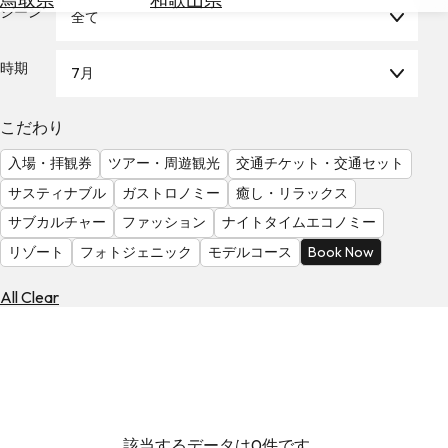
を
シーン
全て
為
探
替
す
を
時期
7月
調
べ
天
こだわり
る
気
を
入場・拝観券
ツアー・周遊観光
交通チケット・交通セット
見
サスティナブル
ガストロノミー
癒し・リラックス
る
サブカルチャー
ファッション
ナイトタイムエコノミー
リゾート
フォトジェニック
モデルコース
Book Now
All Clear
該当するデータは0件です。