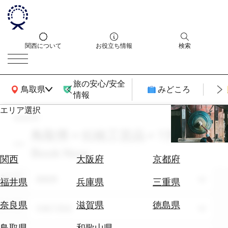
関西について
お役立ち情報
検索
旅の安心/安全
関西広域MAP
鳥取県
みどころ
情報
エリア選択
search
エ
リ
鳥取県 × 伝統工芸品 × 7月 ×
ア
Book Now
を
航
関西
大阪府
京都府
選
空
ぶ
エリア
鳥取県
券
福井県
兵庫県
三重県
を
ホ
探
奈良県
滋賀県
徳島県
テーマ
伝統工芸品
テ
す
ル
鳥取県
和歌山県