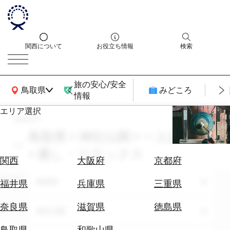
関西について
お役立ち情報
検索
旅の安心/安全
関西広域MAP
鳥取県
みどころ
情報
エリア選択
search
エ
リ
鳥取県 × 神社仏閣 × 一人旅 × 8月
ア
× 癒し・リラックス
を
航
関西
大阪府
京都府
選
空
ぶ
エリア
券
鳥取県
福井県
兵庫県
三重県
を
ホ
探
奈良県
滋賀県
徳島県
テーマ
神社仏閣
テ
す
ル
鳥取県
和歌山県