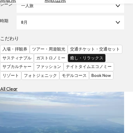
を
シーン
一人旅
為
探
替
す
を
時期
8月
調
べ
天
こだわり
る
気
を
入場・拝観券
ツアー・周遊観光
交通チケット・交通セット
見
サスティナブル
ガストロノミー
癒し・リラックス
る
サブカルチャー
ファッション
ナイトタイムエコノミー
リゾート
フォトジェニック
モデルコース
Book Now
All Clear