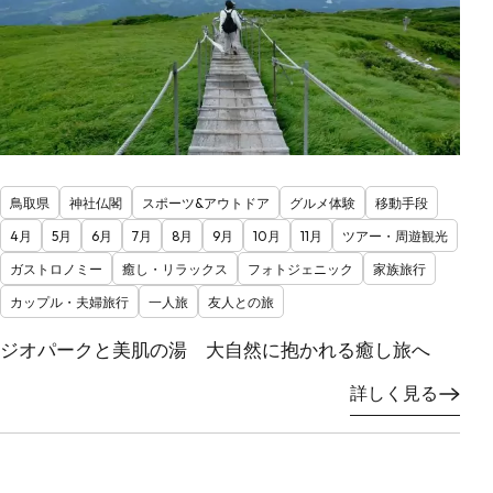
鳥取県
神社仏閣
スポーツ&アウトドア
グルメ体験
移動手段
4月
5月
6月
7月
8月
9月
10月
11月
ツアー・周遊観光
ガストロノミー
癒し・リラックス
フォトジェニック
家族旅行
カップル・夫婦旅行
一人旅
友人との旅
ジオパークと美肌の湯 大自然に抱かれる癒し旅へ
詳しく見る