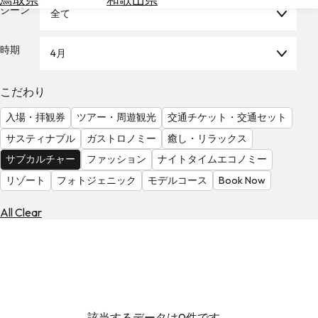
を
シーン
全て
為
探
替
す
を
時期
4月
調
べ
天
こだわり
る
気
を
入場・拝観券
ツアー・周遊観光
交通チケット・交通セット
見
サスティナブル
ガストロノミー
癒し・リラックス
る
サブカルチャー
ファッション
ナイトタイムエコノミー
リゾート
フォトジェニック
モデルコース
Book Now
All Clear
該当するデータは0件です。