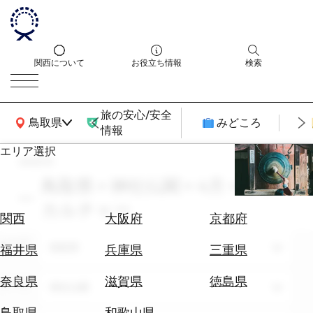
関西について
お役立ち情報
検索
旅の安心/安全
関西広域MAP
鳥取県
みどころ
情報
エリア選択
search
エ
リ
鳥取県 × 神社仏閣 × 4月 × サブ
ア
カルチャー
を
航
関西
大阪府
京都府
選
空
ぶ
エリア
券
鳥取県
福井県
兵庫県
三重県
を
ホ
探
奈良県
滋賀県
徳島県
テーマ
神社仏閣
テ
す
ル
鳥取県
和歌山県