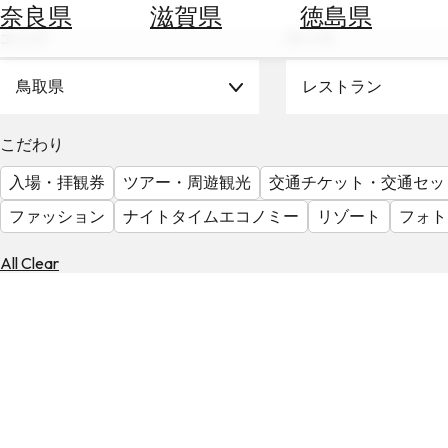
空
ぶ
奈良県
滋賀県
徳島県
券
エリア
テーマ
を
ホ
探
テ
鳥取県
レストラン
す
ル
を
為
こだわり
探
替
す
入場・拝観券
ツアー・周遊観光
交通チケット・交通セッ
を
調
ファッション
ナイトタイムエコノミー
リゾート
フォト
べ
天
る
気
All Clear
を
見
る