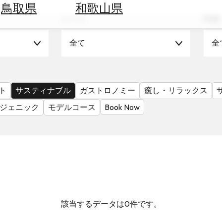
鳥取県
和歌山県
シーン
時期
全て
全
ト
サスティナブル
ガストロノミー
癒し・リラックス
ジェニック
モデルコース
Book Now
該当するデータは0件です。