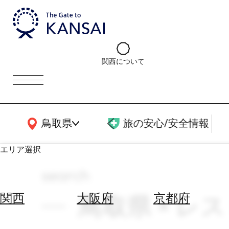
関西について
関西広域MAP
鳥取県
旅の安心/安全情報
エリア選択
search
エ
リ
鳥取県 × レ
関西
大阪府
京都府
ア
を
航
選