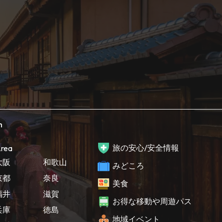
h
旅の安心/安全情報
rea
大阪
和歌山
みどころ
京都
奈良
美食
福井
滋賀
お得な移動や周遊パス
兵庫
徳島
地域イベント