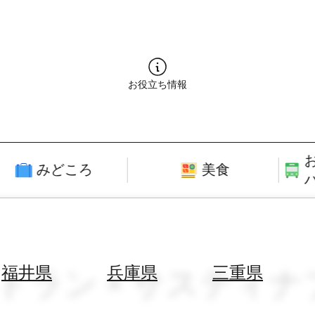
お役立ち情報
みどころ
美食
ストラン × サスティ
福井県
兵庫県
三重県