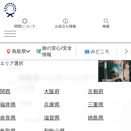
関西について
お役立ち情報
検索
旅の安心/安全
関西広域MAP
鳥取県
みどころ
情報
エリア選択
search
エ
リ
鳥取県 × スポーツ&アウトドア
ア
× 5月
を
航
関西
大阪府
京都府
選
空
ぶ
エリア
券
鳥取県
福井県
兵庫県
三重県
を
ホ
探
奈良県
滋賀県
徳島県
テーマ
スポーツ&アウトドア
テ
す
ル
鳥取県
和歌山県