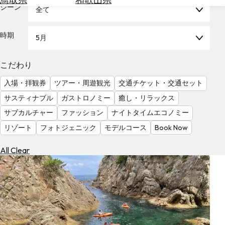
を
シーン
全て
為
探
替
す
を
時期
5月
調
べ
天
こだわり
る
気
を
入場・拝観券
ツアー・周遊観光
交通チケット・交通セット
見
サスティナブル
ガストロノミー
癒し・リラックス
る
サブカルチャー
ファッション
ナイトタイムエコノミー
リゾート
フォトジェニック
モデルコース
Book Now
All Clear