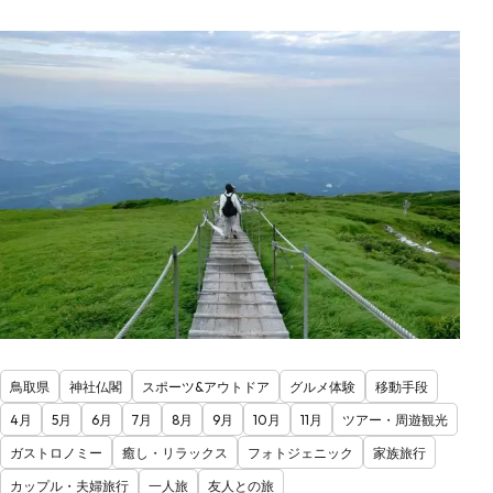
鳥取県
神社仏閣
スポーツ&アウトドア
グルメ体験
移動手段
4月
5月
6月
7月
8月
9月
10月
11月
ツアー・周遊観光
ガストロノミー
癒し・リラックス
フォトジェニック
家族旅行
カップル・夫婦旅行
一人旅
友人との旅