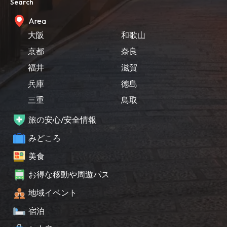
Search
Area
大阪
和歌山
京都
奈良
福井
滋賀
兵庫
徳島
三重
鳥取
旅の安心/安全情報
みどころ
美食
お得な移動や周遊パス
地域イベント
宿泊