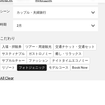
を
為
探
替
シーン
す
カップル・夫婦旅行
を
調
時期
2月
べ
天
る
気
を
こだわり
見
入場・拝観券
ツアー・周遊観光
交通チケット・交通セット
る
サスティナブル
ガストロノミー
癒し・リラックス
サブカルチャー
ファッション
ナイトタイムエコノミー
リゾート
フォトジェニック
モデルコース
Book Now
All Clear