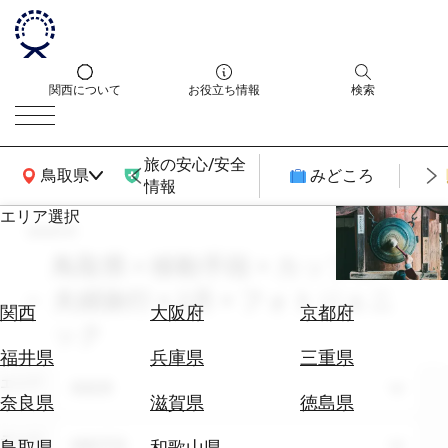
関西について
お役立ち情報
検索
旅の安心/安全
関西広域MAP
鳥取県
みどころ
情報
エリア選択
search
エ
リ
鳥取県 × 移動手段 × カップル・
ア
夫婦旅行 × 2月 × フォトジェニ
を
航
関西
大阪府
京都府
選
ック
空
ぶ
券
福井県
兵庫県
三重県
を
エリア
鳥取県
ホ
探
奈良県
滋賀県
徳島県
テ
す
ル
テーマ
移動手段
鳥取県
和歌山県