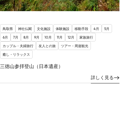
鳥取県
神社仏閣
文化施設
体験施設
移動手段
4月
5月
6月
7月
8月
9月
10月
11月
12月
家族旅行
カップル・夫婦旅行
友人との旅
ツアー・周遊観光
癒し・リラックス
三徳山参拝登山（日本遺産）
詳しく見る