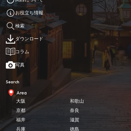
お役立ち情報
検索
ダウンロード
コラム
写真
Search
Area
大阪
和歌山
京都
奈良
福井
滋賀
兵庫
徳島