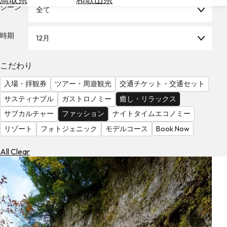
を
シーン
全て
為
探
替
す
を
時期
12月
調
べ
天
こだわり
る
気
を
入場・拝観券
ツアー・周遊観光
交通チケット・交通セット
見
サスティナブル
ガストロノミー
癒し・リラックス
る
サブカルチャー
ファッション
ナイトタイムエコノミー
リゾート
フォトジェニック
モデルコース
Book Now
All Clear