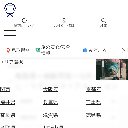
関西について
お役立ち情報
検索
旅の安心/安全
関西広域MAP
鳥取県
みどころ
情報
エリア選択
search
エ
リ
鳥取県 × 移動手段 × 12月 × 癒
ア
し・リラックス × ファッション
を
航
関西
大阪府
京都府
選
空
ぶ
エリア
券
鳥取県
福井県
兵庫県
三重県
を
ホ
探
奈良県
滋賀県
徳島県
テーマ
移動手段
テ
す
ル
鳥取県
和歌山県