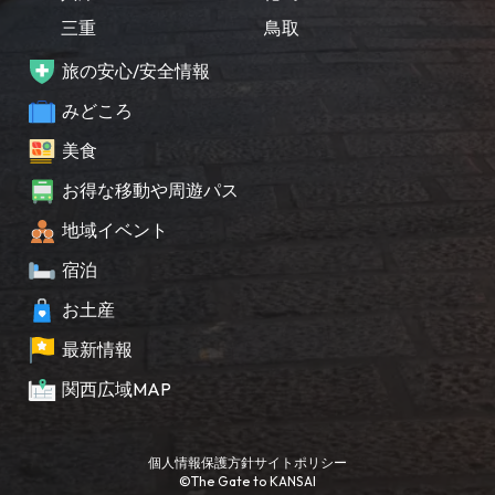
三重
鳥取
旅の安心/安全情報
みどころ
美食
お得な移動や周遊パス
地域イベント
宿泊
お土産
最新情報
関西広域MAP
個人情報保護方針
サイトポリシー
©The Gate to KANSAI