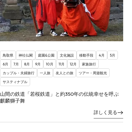
鳥取県
神社仏閣
庭園&公園
文化施設
移動手段
4月
5月
6月
7月
8月
9月
10月
11月
12月
家族旅行
カップル・夫婦旅行
一人旅
友人との旅
ツアー・周遊観光
サスティナブル
山間の鉄道「若桜鉄道」と約350年の伝統幸せを呼ぶ
麒麟獅子舞
詳しく見る