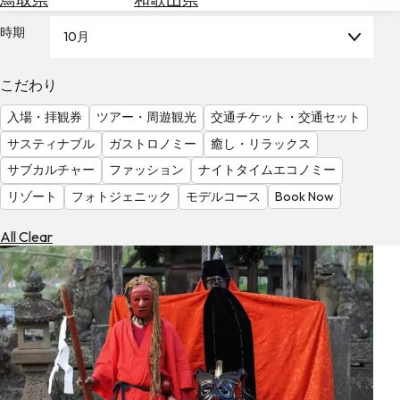
を
為
探
時期
10月
替
す
を
調
こだわり
べ
天
入場・拝観券
ツアー・周遊観光
交通チケット・交通セット
る
気
を
サスティナブル
ガストロノミー
癒し・リラックス
見
サブカルチャー
ファッション
ナイトタイムエコノミー
る
リゾート
フォトジェニック
モデルコース
Book Now
All Clear