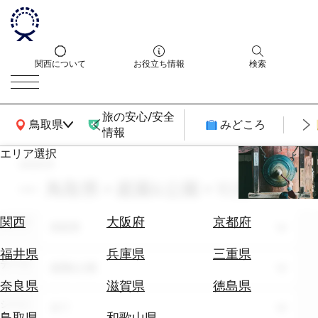
関西について
お役立ち情報
検索
旅の安心/安全
関西広域MAP
鳥取県
みどころ
情報
エリア選択
search
エ
リ
鳥取県 × 庭園&公園 × 10月
ア
を
航
関西
大阪府
京都府
エリア
選
鳥取県
空
ぶ
券
福井県
兵庫県
三重県
テーマ
を
庭園&公園
ホ
探
奈良県
滋賀県
徳島県
テ
す
シーン
全て
ル
鳥取県
和歌山県