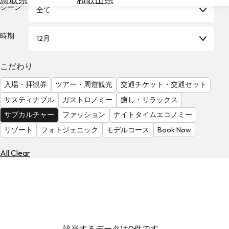
を
シーン
全て
為
探
替
す
を
時期
12月
調
べ
天
こだわり
る
気
を
入場・拝観券
ツアー・周遊観光
交通チケット・交通セット
見
サスティナブル
ガストロノミー
癒し・リラックス
る
サブカルチャー
ファッション
ナイトタイムエコノミー
リゾート
フォトジェニック
モデルコース
Book Now
All Clear
該当するデータは0件です。