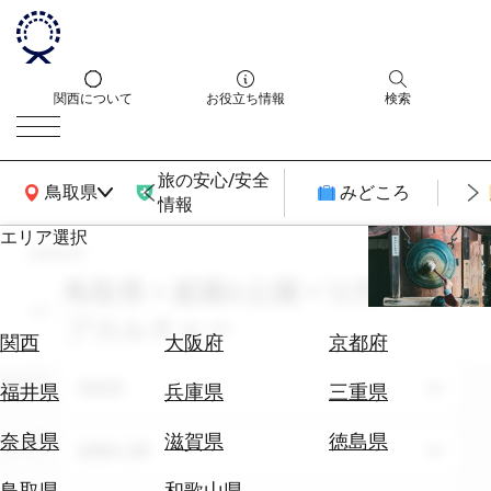
関西について
お役立ち情報
検索
旅の安心/安全
関西広域MAP
鳥取県
みどころ
情報
エリア選択
search
エ
リ
鳥取県 × 庭園&公園 × 12月 × サ
ア
ブカルチャー
を
航
関西
大阪府
京都府
選
空
ぶ
エリア
券
鳥取県
福井県
兵庫県
三重県
を
ホ
探
奈良県
滋賀県
徳島県
テーマ
庭園&公園
テ
す
ル
鳥取県
和歌山県