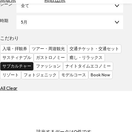
を
シーン
全て
為
探
替
す
を
時期
5月
調
べ
天
こだわり
る
気
を
入場・拝観券
ツアー・周遊観光
交通チケット・交通セット
見
サスティナブル
ガストロノミー
癒し・リラックス
る
サブカルチャー
ファッション
ナイトタイムエコノミー
リゾート
フォトジェニック
モデルコース
Book Now
All Clear
該当するデータは0件です。