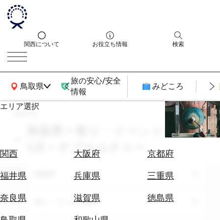
関西について
お役立ち情報
検索
旅の安心/安全
関西広域MAP
鳥取県
みどころ
情報
エリア選択
search
エ
リ
鳥取県 × 祭り・イベント体験 ×
ア
5月 × サブカルチャー
を
航
関西
大阪府
京都府
選
空
ぶ
エリア
券
鳥取県
福井県
兵庫県
三重県
を
ホ
探
奈良県
滋賀県
徳島県
テーマ
祭り・イベント体験
テ
す
ル
鳥取県
和歌山県