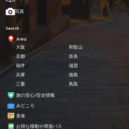
写真
Search
Area
大阪
和歌山
京都
奈良
福井
滋賀
兵庫
徳島
三重
鳥取
旅の安心/安全情報
みどころ
美食
お得な移動や周遊パス