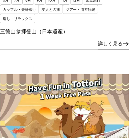
6月
7月
8月
9月
10月
11月
12月
家族旅行
カップル・夫婦旅行
友人との旅
ツアー・周遊観光
癒し・リラックス
三徳山参拝登山（日本遺産）
詳しく見る