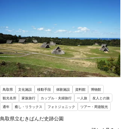
鳥取県
文化施設
移動手段
体験施設
資料館
博物館
観光名所
家族旅行
カップル・夫婦旅行
一人旅
友人との旅
通年
癒し・リラックス
フォトジェニック
ツアー・周遊観光
鳥取県立むきばんだ史跡公園