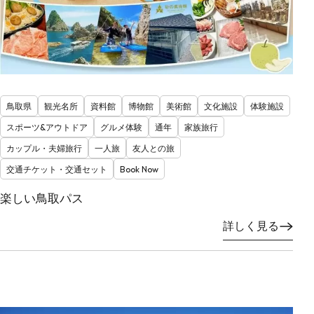
鳥取県
観光名所
資料館
博物館
美術館
文化施設
体験施設
スポーツ&アウトドア
グルメ体験
通年
家族旅行
カップル・夫婦旅行
一人旅
友人との旅
交通チケット・交通セット
Book Now
楽しい鳥取パス
詳しく見る