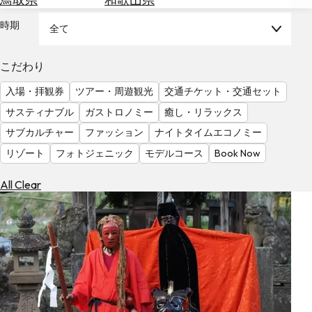
を
為
探
時期
全て
替
す
を
調
こだわり
べ
天
入場・拝観券
ツアー・周遊観光
交通チケット・交通セット
る
気
を
サスティナブル
ガストロノミー
癒し・リラックス
見
サブカルチャー
ファッション
ナイトタイムエコノミー
る
リゾート
フォトジェニック
モデルコース
Book Now
All Clear