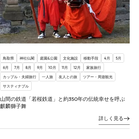
鳥取県
神社仏閣
庭園&公園
文化施設
移動手段
4月
5月
6月
7月
8月
9月
10月
11月
12月
家族旅行
カップル・夫婦旅行
一人旅
友人との旅
ツアー・周遊観光
サスティナブル
山間の鉄道「若桜鉄道」と約350年の伝統幸せを呼ぶ
麒麟獅子舞
詳しく見る