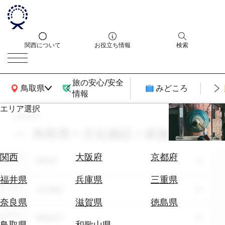
関西について
お役立ち情報
検索
旅の安心/安全
関西広域MAP
鳥取県
みどころ
情報
エリア選択
search
エ
リ
鳥取県 × 文化施設 × 家族旅行
ア
を
航
関西
大阪府
京都府
エリア
選
鳥取県
空
ぶ
券
福井県
兵庫県
三重県
テーマ
を
文化施設
ホ
探
奈良県
滋賀県
徳島県
テ
す
シーン
家族旅行
ル
鳥取県
和歌山県