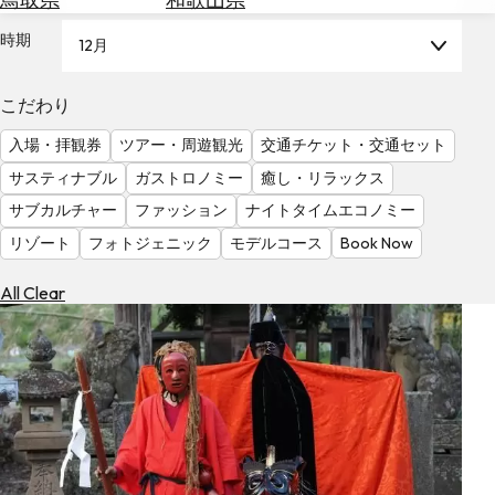
を
為
探
時期
12月
替
す
を
調
こだわり
べ
天
入場・拝観券
ツアー・周遊観光
交通チケット・交通セット
る
気
を
サスティナブル
ガストロノミー
癒し・リラックス
見
サブカルチャー
ファッション
ナイトタイムエコノミー
る
リゾート
フォトジェニック
モデルコース
Book Now
All Clear