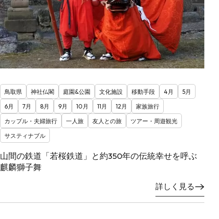
鳥取県
神社仏閣
庭園&公園
文化施設
移動手段
4月
5月
6月
7月
8月
9月
10月
11月
12月
家族旅行
カップル・夫婦旅行
一人旅
友人との旅
ツアー・周遊観光
サスティナブル
山間の鉄道「若桜鉄道」と約350年の伝統幸せを呼ぶ
麒麟獅子舞
詳しく見る