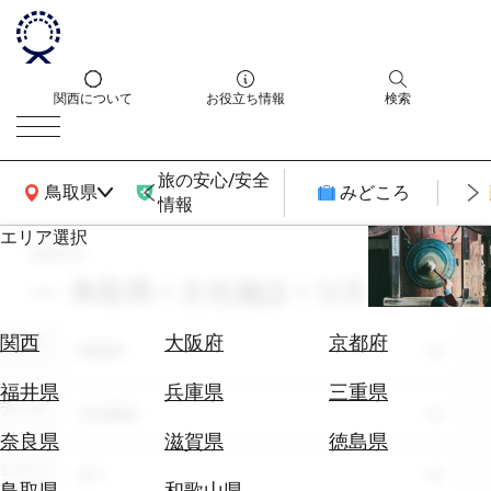
関西について
お役立ち情報
検索
旅の安心/安全
関西広域MAP
鳥取県
みどころ
情報
エリア選択
search
エ
リ
鳥取県 × 文化施設 × 12月
ア
を
航
関西
大阪府
京都府
エリア
選
鳥取県
空
ぶ
券
福井県
兵庫県
三重県
テーマ
を
文化施設
ホ
探
奈良県
滋賀県
徳島県
テ
す
シーン
全て
ル
鳥取県
和歌山県