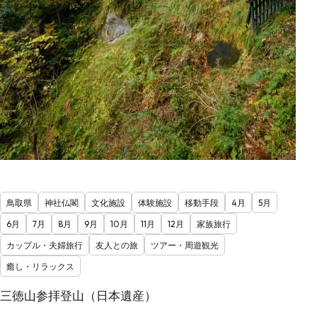
鳥取県
神社仏閣
文化施設
体験施設
移動手段
4月
5月
6月
7月
8月
9月
10月
11月
12月
家族旅行
カップル・夫婦旅行
友人との旅
ツアー・周遊観光
癒し・リラックス
三徳山参拝登山（日本遺産）