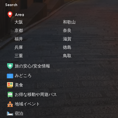
Search
Area
大阪
和歌山
京都
奈良
福井
滋賀
兵庫
徳島
三重
鳥取
旅の安心/安全情報
みどころ
美食
お得な移動や周遊パス
地域イベント
宿泊