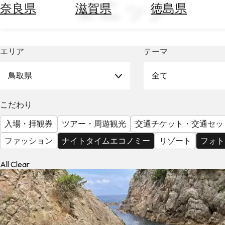
ェニック
空
ぶ
奈良県
滋賀県
徳島県
券
を
ホ
探
テ
す
エリア
テーマ
ル
を
為
探
鳥取県
全て
替
す
を
調
こだわり
べ
天
入場・拝観券
ツアー・周遊観光
交通チケット・交通セッ
る
気
を
ファッション
ナイトタイムエコノミー
リゾート
フォト
見
る
All Clear