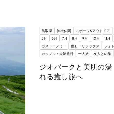
鳥取県
神社仏閣
スポーツ&アウトドア
5月
6月
7月
8月
9月
10月
11月
ガストロノミー
癒し・リラックス
フォ
カップル・夫婦旅行
一人旅
友人との旅
ジオパークと美肌の湯
れる癒し旅へ