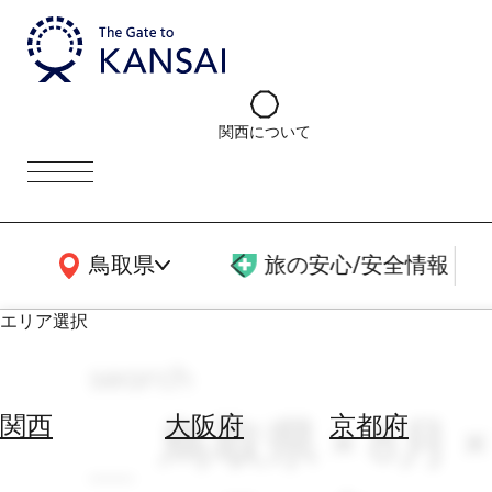
関西について
関西広域MAP
鳥取県
旅の安心/安全情報
エリア選択
search
エ
リ
鳥取県 × 8月
関西
大阪府
京都府
ア
を
航
選