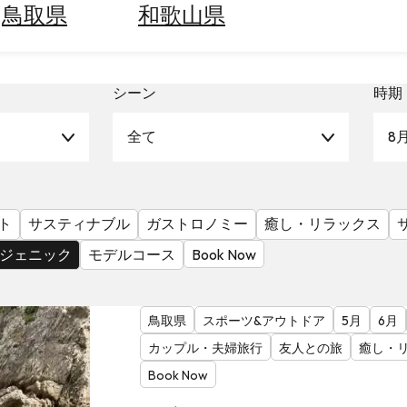
鳥取県
和歌山県
シーン
時期
全て
8
ト
サスティナブル
ガストロノミー
癒し・リラックス
ジェニック
モデルコース
Book Now
鳥取県
スポーツ&アウトドア
5月
6月
カップル・夫婦旅行
友人との旅
癒し・
Book Now