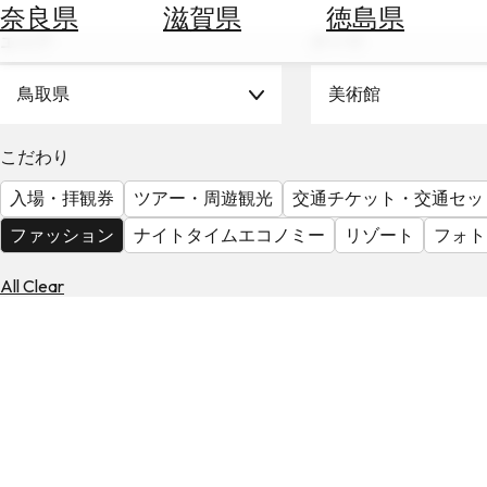
空
ぶ
奈良県
滋賀県
徳島県
券
エリア
テーマ
を
ホ
探
テ
鳥取県
美術館
す
ル
を
為
こだわり
探
替
す
入場・拝観券
ツアー・周遊観光
交通チケット・交通セッ
を
調
ファッション
ナイトタイムエコノミー
リゾート
フォト
べ
天
る
気
All Clear
を
見
る