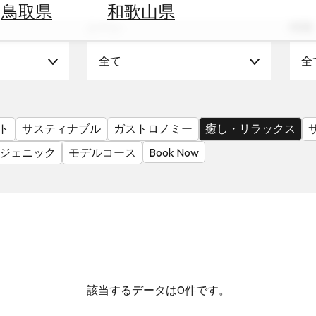
鳥取県
和歌山県
シーン
時期
全て
全
ト
サスティナブル
ガストロノミー
癒し・リラックス
ジェニック
モデルコース
Book Now
該当するデータは0件です。