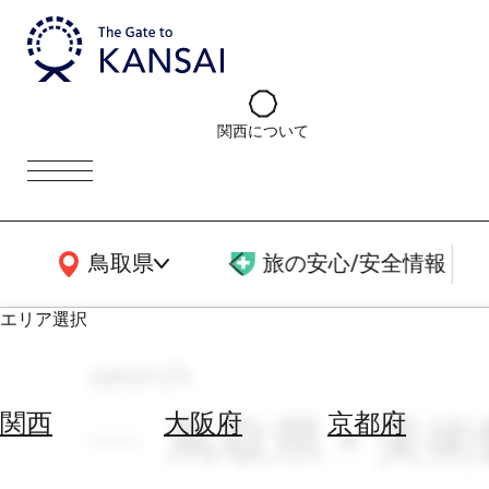
関西について
関西広域MAP
鳥取県
旅の安心/安全情報
エリア選択
search
エ
リ
鳥取県 × 美
関西
大阪府
京都府
ア
を
航
選