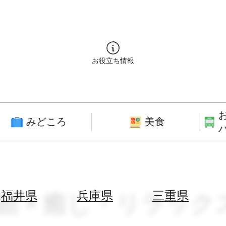
お役立ち情報
みどころ
美食
術館 × 癒し・リラック
福井県
兵庫県
三重県