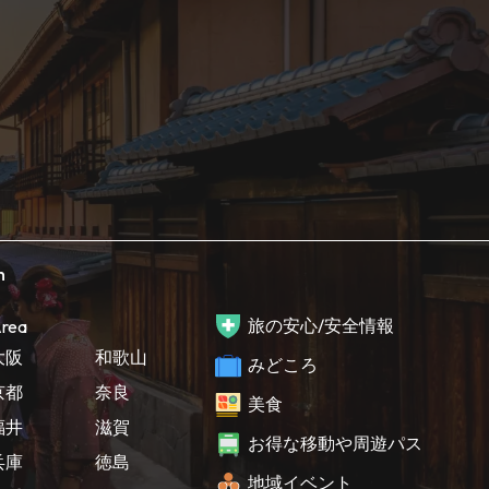
h
旅の安心/安全情報
rea
大阪
和歌山
みどころ
京都
奈良
美食
福井
滋賀
お得な移動や周遊パス
兵庫
徳島
地域イベント