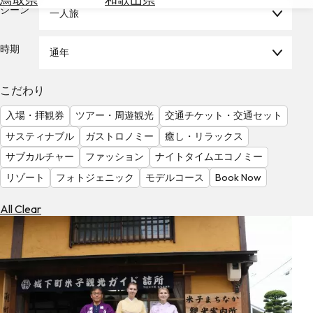
を
シーン
一人旅
為
探
替
す
を
時期
通年
調
べ
天
こだわり
る
気
を
入場・拝観券
ツアー・周遊観光
交通チケット・交通セット
見
サスティナブル
ガストロノミー
癒し・リラックス
る
サブカルチャー
ファッション
ナイトタイムエコノミー
リゾート
フォトジェニック
モデルコース
Book Now
All Clear