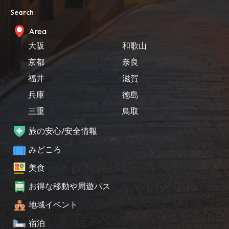
Search
Area
大阪
和歌山
京都
奈良
福井
滋賀
兵庫
徳島
三重
鳥取
旅の安心/安全情報
みどころ
美食
お得な移動や周遊パス
地域イベント
宿泊