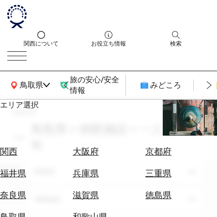
関西について
お役立ち情報
検索
旅の安心/安全
関西広域MAP
鳥取県
みどころ
情報
エリア選択
search
エ
リ
鳥取県 × 体験施設 × 一人旅 × 通
ア
年
を
航
関西
大阪府
京都府
選
空
ぶ
エリア
券
鳥取県
福井県
兵庫県
三重県
を
ホ
探
奈良県
滋賀県
徳島県
テーマ
体験施設
テ
す
ル
鳥取県
和歌山県