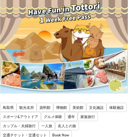
鳥取県
観光名所
資料館
博物館
美術館
文化施設
体験施設
スポーツ&アウトドア
グルメ体験
通年
家族旅行
カップル・夫婦旅行
一人旅
友人との旅
交通チケット・交通セット
Book Now