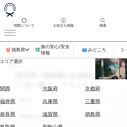
関西について
お役立ち情報
検索
旅の安心/安全
関西広域MAP
徳島県
みどころ
情報
エリア選択
search
エ
リ
徳島県 × 動物園&水族館&植物園
ア
× 7月 × 癒し・リラックス
を
航
関西
大阪府
京都府
選
空
ぶ
エリア
券
徳島県
福井県
兵庫県
三重県
を
ホ
探
奈良県
滋賀県
徳島県
テーマ
動物園&水族館&植物園
テ
す
ル
鳥取県
和歌山県