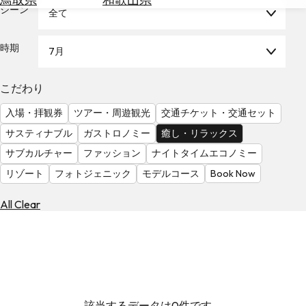
を
シーン
全て
為
探
替
す
を
時期
7月
調
べ
天
こだわり
る
気
を
入場・拝観券
ツアー・周遊観光
交通チケット・交通セット
見
サスティナブル
ガストロノミー
癒し・リラックス
る
サブカルチャー
ファッション
ナイトタイムエコノミー
リゾート
フォトジェニック
モデルコース
Book Now
All Clear
該当するデータは0件です。