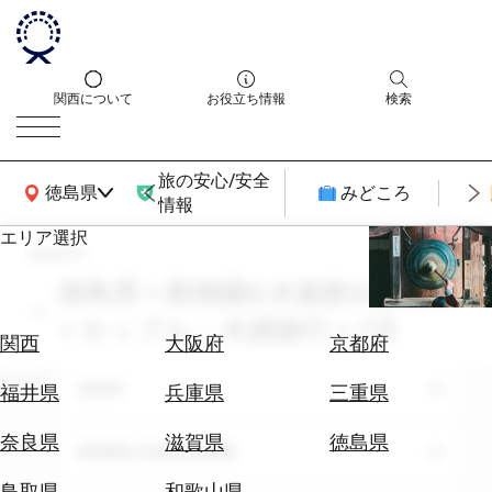
関西について
お役立ち情報
検索
旅の安心/安全
関西広域MAP
徳島県
みどころ
情報
エリア選択
search
エ
リ
徳島県 × 動物園&水族館&植物園
ア
× カップル・夫婦旅行 × 7月
を
航
関西
大阪府
京都府
選
空
ぶ
エリア
券
徳島県
福井県
兵庫県
三重県
を
ホ
探
奈良県
滋賀県
徳島県
テーマ
動物園&水族館&植物園
テ
す
ル
鳥取県
和歌山県