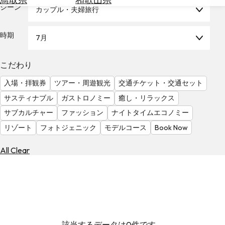
を
シーン
カップル・夫婦旅行
為
探
替
す
を
時期
7月
調
べ
天
こだわり
る
気
を
入場・拝観券
ツアー・周遊観光
交通チケット・交通セット
見
サスティナブル
ガストロノミー
癒し・リラックス
る
サブカルチャー
ファッション
ナイトタイムエコノミー
リゾート
フォトジェニック
モデルコース
Book Now
All Clear
該当するデータは0件です。