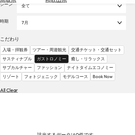
を
シーン
全て
為
探
替
す
を
時期
7月
調
べ
天
こだわり
る
気
を
入場・拝観券
ツアー・周遊観光
交通チケット・交通セット
見
サスティナブル
ガストロノミー
癒し・リラックス
る
サブカルチャー
ファッション
ナイトタイムエコノミー
リゾート
フォトジェニック
モデルコース
Book Now
All Clear
該当するデータは0件です。