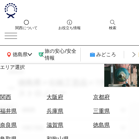
関西について
お役立ち情報
検索
旅の安心/安全
関西広域MAP
徳島県
みどころ
情報
エリア選択
search
エ
リ
徳島県 × 伝統工芸品 × 7月 × ガ
ア
ストロノミー
を
航
関西
大阪府
京都府
選
空
ぶ
エリア
券
徳島県
福井県
兵庫県
三重県
を
ホ
探
奈良県
滋賀県
徳島県
テーマ
伝統工芸品
テ
す
ル
鳥取県
和歌山県